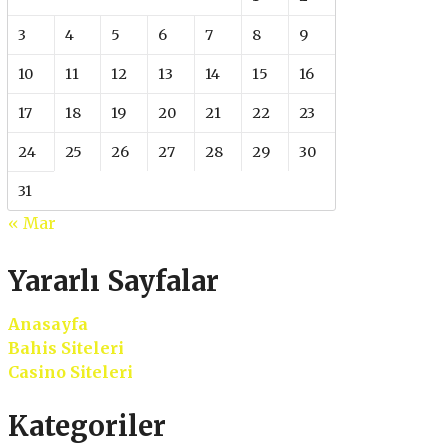
3
4
5
6
7
8
9
10
11
12
13
14
15
16
17
18
19
20
21
22
23
24
25
26
27
28
29
30
31
« Mar
Yararlı Sayfalar
Anasayfa
Bahis Siteleri
Casino Siteleri
Kategoriler