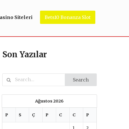
asino Siteleri
Bets10 Bonanza Slot
Son Yazılar
Search
Ağustos 2026
P
S
Ç
P
C
C
P
1
2