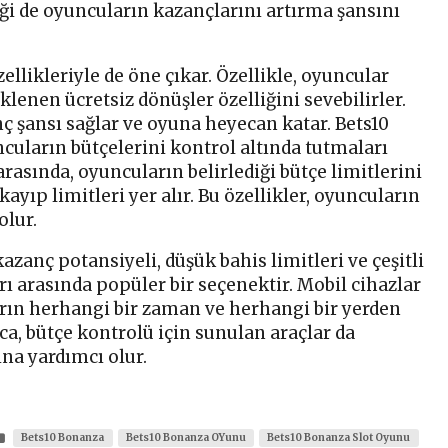
iği de oyuncuların kazançlarını artırma şansını
llikleriyle de öne çıkar. Özellikle, oyuncular
klenen ücretsiz dönüşler özelliğini sevebilirler.
nç şansı sağlar ve oyuna heyecan katar. Bets10
ncuların bütçelerini kontrol altında tutmaları
 arasında, oyuncuların belirlediği bütçe limitlerini
ayıp limitleri yer alır. Bu özellikler, oyuncuların
lur.
zanç potansiyeli, düşük bahis limitleri ve çeşitli
rı arasında popüler bir seçenektir. Mobil cihazlar
arın herhangi bir zaman ve herhangi bir yerden
a, bütçe kontrolü için sunulan araçlar da
a yardımcı olur.
Bets10 Bonanza
Bets10 Bonanza OYunu
Bets10 Bonanza Slot Oyunu