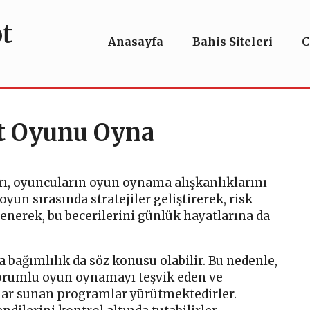
t
Anasayfa
Bahis Siteleri
C
t Oyunu Oyna
rı, oyuncuların oyun oynama alışkanlıklarını
yun sırasında stratejiler geliştirerek, risk
enerek, bu becerilerini günlük hayatlarına da
a bağımlılık da söz konusu olabilir. Bu nedenle,
 sorumlu oyun oynamayı teşvik eden ve
lar sunan programlar yürütmektedirler.