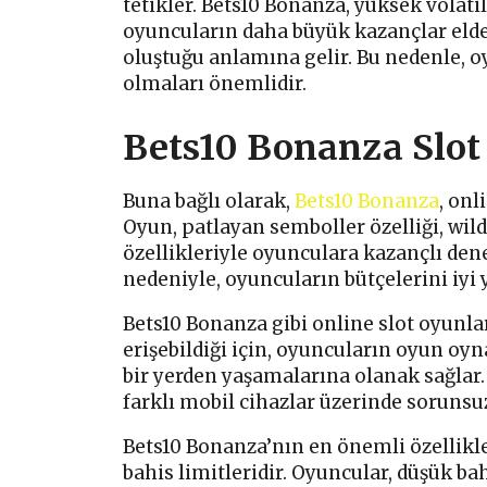
tetikler. Bets10 Bonanza, yüksek volatil
oyuncuların daha büyük kazançlar elde 
oluştuğu anlamına gelir. Bu nedenle, oy
olmaları önemlidir.
Bets10 Bonanza Slo
Buna bağlı olarak,
Bets10 Bonanza
, onl
Oyun, patlayan semboller özelliği, wild
özellikleriyle oyunculara kazançlı den
nedeniyle, oyuncuların bütçelerini iyi 
Bets10 Bonanza gibi online slot oyunla
erişebildiği için, oyuncuların oyun o
bir yerden yaşamalarına olanak sağlar. 
farklı mobil cihazlar üzerinde sorunsuz 
Bets10 Bonanza’nın en önemli özellikle
bahis limitleridir. Oyuncular, düşük bah