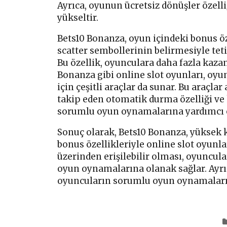
Ayrıca, oyunun ücretsiz dönüşler özell
yükseltir.
Bets10 Bonanza, oyun içindeki bonus öze
scatter sembollerinin belirmesiyle teti
Bu özellik, oyunculara daha fazla kaza
Bonanza gibi online slot oyunları, oyu
için çeşitli araçlar da sunar. Bu araçlar
takip eden otomatik durma özelliği ve k
sorumlu oyun oynamalarına yardımcı o
Sonuç olarak, Bets10 Bonanza, yüksek ka
bonus özellikleriyle online slot oyunla
üzerinden erişilebilir olması, oyuncul
oyun oynamalarına olanak sağlar. Ayrıc
oyuncuların sorumlu oyun oynamaların